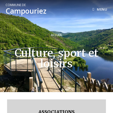
COMMUNE DE
Campouriez
MENU
ACCUEIL
Culture, sport et
loisirs
ASSOCIATIONS