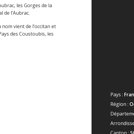
Aubrac, les Gorges de la
l de l’Aubrac.
 nom vient de l’occitan et
 Pays des Coustoubis, les
Pays :
Fra
Région :
O
Départeme
Arrondiss
Canton :
S