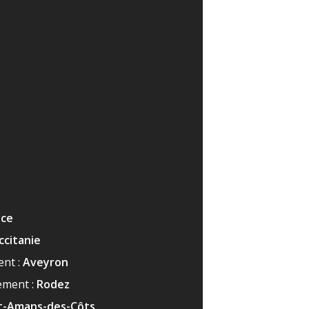
nce
ccitanie
nt :
Aveyron
ement :
Rodez
t-Amans-des-Côts