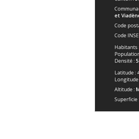
Communau
et Viadèn
Code posta
Code INSE
Habitants 
Population
Densité :
Latitude :
Longitude
Altitude :
M
Superficie 