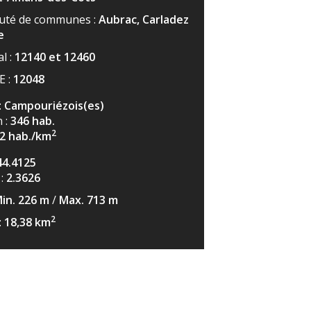
té de communes :
Aubrac, Carladez
e
l :
12140 et 12460
E :
12048
:
Campouriézois(es)
 :
346
hab.
2
52
hab./km
44.4125
 :
2.3626
in. 226
m
/
Max. 713
m
2
:
18,38
km