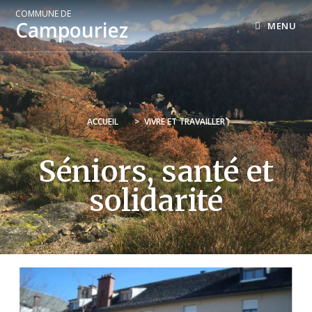
COMMUNE DE
Campouriez
MENU
ACCUEIL
>
VIVRE ET TRAVAILLER
Séniors, santé et
solidarité