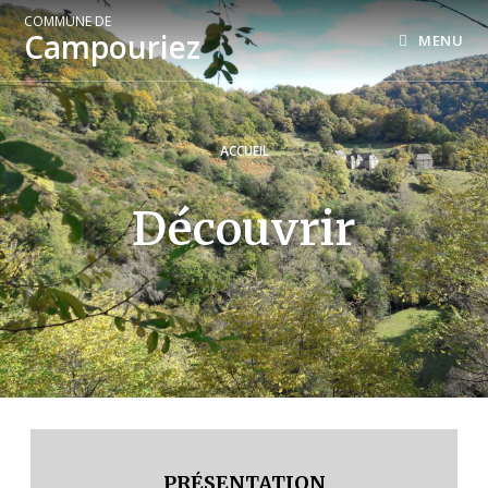
COMMUNE DE
Campouriez
MENU
ACCUEIL
Découvrir
PRÉSENTATION