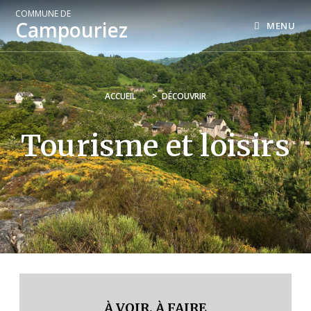
COMMUNE DE
Campouriez
MENU
ACCUEIL
>
DÉCOUVRIR
Tourisme et loisirs
À VOIR, À FAIRE