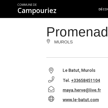
COMMUNE DE
Campouriez
DÉCO
Promenade
MUROLS
Le Batut, Murols
Tel.
+33658451104
maya.herve@live.fr
www.le-batut.com