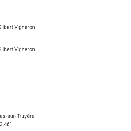
Gilbert Vigneron
Gilbert Vigneron
ues-sur-Truyère
53.46″