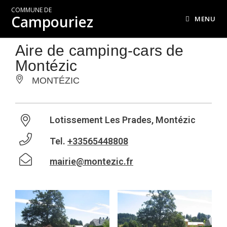
COMMUNE DE
Campouriez
MENU
Aire de camping-cars de
Montézic
MONTÉZIC
Lotissement Les Prades, Montézic
Tel.
+33565448808
mairie@montezic.fr