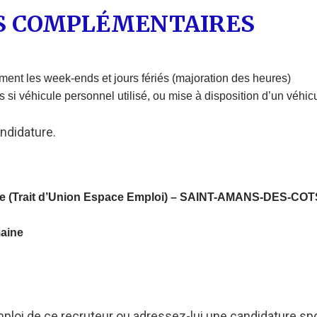
S COMPLÉMENTAIRES
ement les week-ends et jours fériés (majoration des heures)
 si véhicule personnel utilisé, ou mise à disposition d’un véhicu
ndidature.
e (Trait d’Union Espace Emploi) –
SAINT-AMANS-DES-COT
maine
mploi de ce recruteur ou adressez-lui une candidature sp