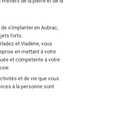
métiers de la pierre et de la
 de s’implanter en Aubrac,
ets forts.
ladez et Viadène, vous
eprise en mettant à votre
vouée et compétente à votre
ssie.
activités et de vie que vous
rvices à la personne sont