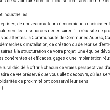
ses de savoir-faire dont certains se font rares comme les 
t industrielles.
entreprises, de nouveaux acteurs économiques choisissent
calement les ressources nécessaires à la réussite de proj
 à vos attentes, la Communauté de Communes Aubrac, Car
marches d’installation, de création ou de reprise d’entr
ssaires à la structuration de votre projet. Une équipe dé
s cohérentes et efficaces, gages d’une implantation réu
e rural décidé à offrir à chacun de vraies perspectives d’
 cadre de vie préservé que vous allez découvrir, où les se
olidarités de proximité ont conservé leur sens.
 !