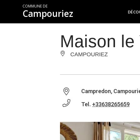
COMMUNE DE
Campouriez
DÉCO
Maison le 
CAMPOURIEZ
Campredon, Campouri
Tel.
+33638265659