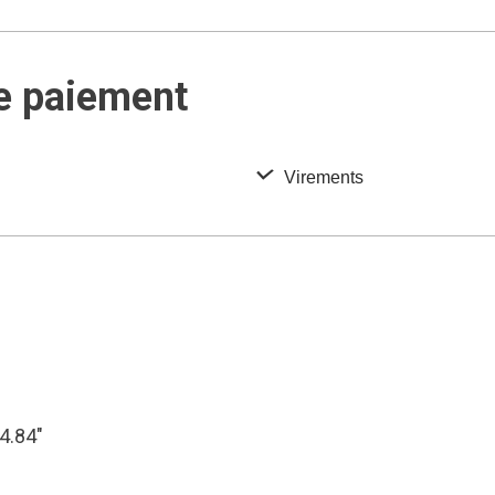
e paiement
Virements
54.84″