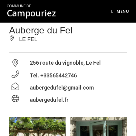
COMMUNE DE
Campouriez
MENU
Auberge du Fel
LE FEL
256 route du vignoble, Le Fel
Tel.
+33565442746
aubergedufel@gmail.com
aubergedufel.fr